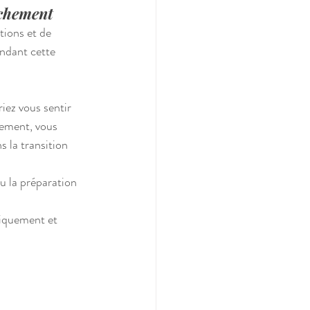
uchement
ions et de 
ndant cette 
iez vous sentir 
gement, vous 
 la transition 
u la préparation 
siquement et 