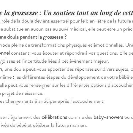
 la grossesse : Un soutien tout au long de cet
 rôle de la doula devient essentiel pour le bien-être de la futur
 se substitue en aucun cas au suivi médical, elle peut être un pr
une doula pendant la grossesse ?
riode pleine de transformations physiques et émotionnelles. Un
onnel
 constant, vous écouter et répondre à vos questions. Elle p
ngoisses et l'incertitude liées à cet événement majeur.
n
, une doula peut vous apporter des réponses sur divers sujets,
même : les différentes étapes du développement de votre bébé et
lle peut vous renseigner sur les différentes options d’accouche
n projet de naissance.
les changements à anticiper après l'accouchement.
isent également des 
célébrations
 comme des 
baby-showers
 ou 
rrivée de bébé et célébrer la future maman.