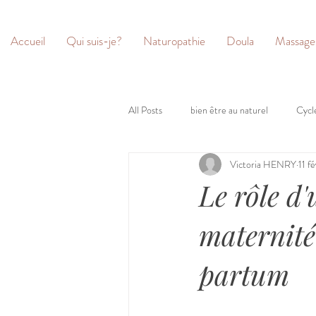
Accueil
Qui suis-je?
Naturopathie
Doula
Massage
All Posts
bien être au naturel
Cycl
Victoria HENRY
11 f
Le rôle d
maternité
partum