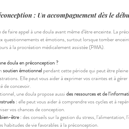
éconception : Un accompagnement dès le début
ble de faire appel à une doula avant même d’être enceinte. La pré
x questionnements et émotions, surtout lorsque tomber encein
cours à la procréation médicalement assistée (PMA).
une doula en préconception ?
n 
soutien émotionnel
 pendant cette période qui peut être pleine 
trations. Elle peut vous aider à exprimer vos craintes et à gérer le
lté de concevoir.
ionnel, une doula propose aussi 
des ressources et de l'informat
nstruels
 : elle peut vous aider à comprendre vos cycles et à repére
imiser vos chances de conception.
bien-être
 : des conseils sur la gestion du stress, l'alimentation, l
es habitudes de vie favorables à la préconception.