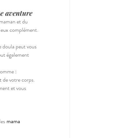
te aventure
e maman et du 
écieux complément.
e doula peut vous 
eut également 
 comme :
 de votre corps.
ment et vous 
des 
mama 