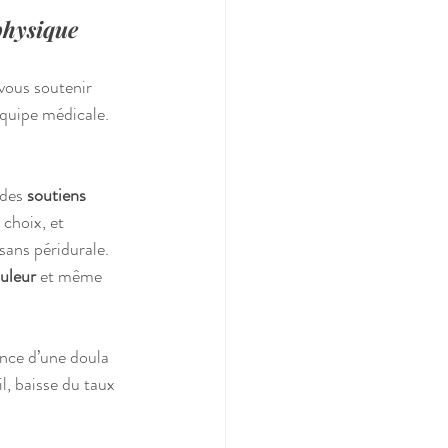
physique 
vous soutenir 
équipe médicale.
des 
soutiens 
choix, et 
sans péridurale.
ouleur
 et même 
ence d’une doula 
l, baisse du taux 