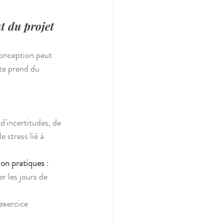
 du projet 
conception peut 
te prend du 
d'incertitudes, de 
 stress lié à 
ion pratiques
 :
r les jours de 
'exercice 