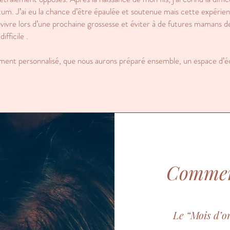
rtum. J’ai eu la chance d’être épaulée et soutenue mais cette expéri
revivre lors d’une prochaine grossesse et éviter à de futures mamans 
ifficile .
nt personnalisé, que nous aurons préparé ensemble, un espace d’éc
Comment
Le “Mois d’o