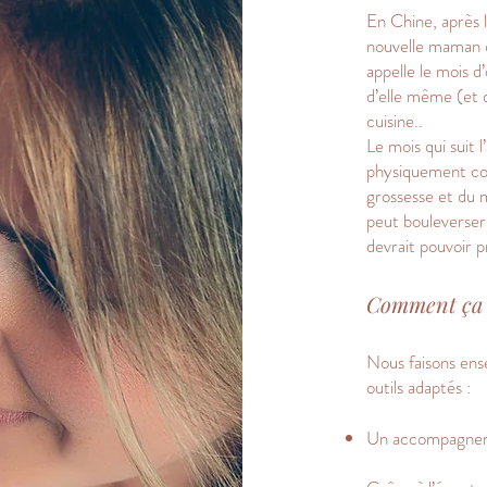
En Chine, après 
nouvelle maman d
appelle le mois d
d’elle même (et 
cuisine..
Le mois qui suit 
physiquement co
grossesse et du 
peut bouleverser…
devrait pouvoir 
Comment ça 
Nous faisons ense
outils adaptés :
Un accompagneme