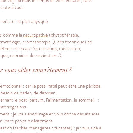
active je prends le temps de vous écouter, sans
dapte à vous.
nt sur le plan physique
ils comme la
naturopathie
(phytothérapie,
matologie, aromathérapie..), des techniques de
détente du corps (visualisation, méditation,
que, exercices de respiration…).
je vous aider concrètement ?
émotionnel : car le post-natal peut être une période
e besoin de parler, de déposer..
rnant le post-partum, l’alimentation, le sommeil.. :
interrogations.
tement : je vous encourage et vous donne des astuces
 votre projet d’allaitement.
isation (tâches ménagères courantes) : je vous aide à