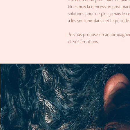
blues puis la dépression post-pa
solutions pour ne plus jamais le 
à les soutenir dans cette période d
Je vous propose un accompagneme
et vos émotions.