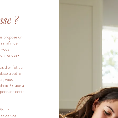
sse ?
us propose un
mn afin de
x vous
s un rendez-
s d'or (et au
place à votre
r, vous
 choix. Grâce à
r pendant cette
2h. La
et de vos