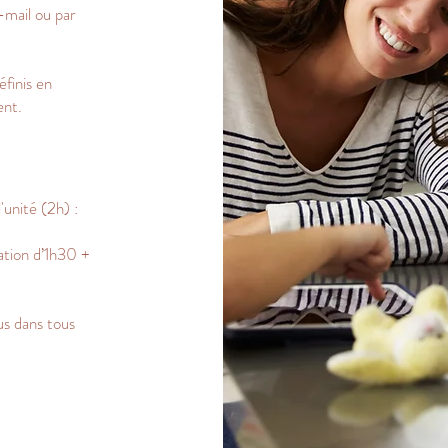
-mail ou par
éfinis en
ent.
unité (2h) :
ation d’1h30 +
s dans tous