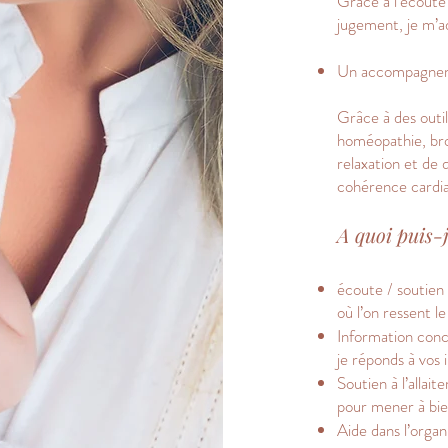
Grâce à l’écoute 
jugement, je m’a
Un accompagneme
Grâce à des out
homéopathie, bro
relaxation et de 
cohérence cardia
A quoi puis-
écoute / soutien 
où l’on ressent l
Information conce
je réponds à vos 
Soutien à l’allai
pour mener à bien
Aide dans l’organ