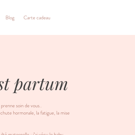
Blog
Carte cadeau
st partum
 prenne soin de vous..
chute hormonale, la fatigue, la mise
lté maternelle : j’ai vécu le baby